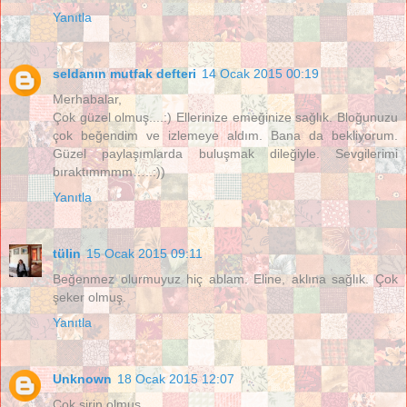
Yanıtla
seldanın mutfak defteri
14 Ocak 2015 00:19
Merhabalar,
Çok güzel olmuş....:) Ellerinize emeğinize sağlık. Bloğunuzu
çok beğendim ve izlemeye aldım. Bana da bekliyorum.
Güzel paylaşımlarda buluşmak dileğiyle. Sevgilerimi
bıraktımmmm…..:))
Yanıtla
tülin
15 Ocak 2015 09:11
Beğenmez olurmuyuz hiç ablam. Eline, aklına sağlık. Çok
şeker olmuş.
Yanıtla
Unknown
18 Ocak 2015 12:07
Çok şirin olmuş.