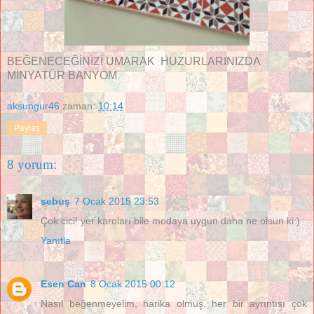
BEĞENECEĞİNİZİ UMARAK HUZURLARINIZDA
MİNYATÜR BANYOM
aksungur46
zaman:
10:14
Paylaş
8 yorum:
sebuş
7 Ocak 2015 23:53
Çok cici! yer karoları bile modaya uygun daha ne olsun ki:)
Yanıtla
Esen Can
8 Ocak 2015 00:12
Nasıl beğenmeyelim, harika olmuş, her bir ayrıntısı çok