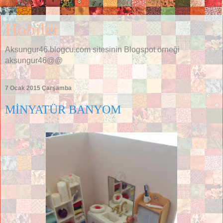
Hobiler
Aksungur46.blogcu.com sitesinin Blogspot örneği
aksungur46@@
7 Ocak 2015 Çarşamba
MİNYATÜR BANYOM