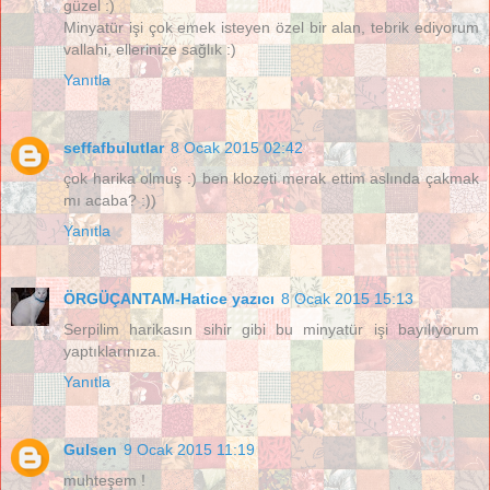
güzel :)
Minyatür işi çok emek isteyen özel bir alan, tebrik ediyorum
vallahi, ellerinize sağlık :)
Yanıtla
seffafbulutlar
8 Ocak 2015 02:42
çok harika olmuş :) ben klozeti merak ettim aslında çakmak
mı acaba? :))
Yanıtla
ÖRGÜÇANTAM-Hatice yazıcı
8 Ocak 2015 15:13
Serpilim harikasın sihir gibi bu minyatür işi bayılıyorum
yaptıklarınıza.
Yanıtla
Gulsen
9 Ocak 2015 11:19
muhteşem !