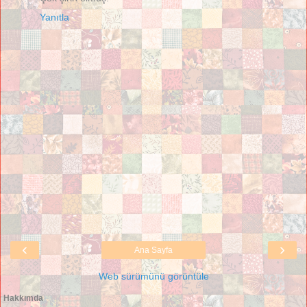
Yanıtla
‹
›
Ana Sayfa
Web sürümünü görüntüle
Hakkımda